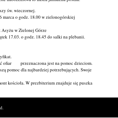
szy św. wieczornej.
 marca o godz. 18.00 w zielonogórskiej
 z Asyżu w Zielonej Górze
k 17.03. o godz. 18.45 do salki na plebanii.
yfikat.
ęść ofiar przeznaczona jest na pomoc dzieciom.
lszą pomoc dla najbardziej potrzebujących. Swoje
emont kościoła. W prezbiterium znajduje się puszka
d.