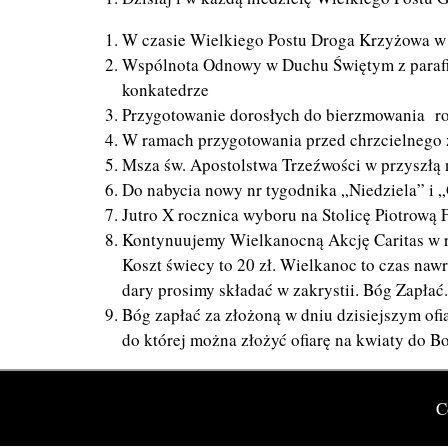
W czasie Wielkiego Postu Droga Krzyżowa w pi
Wspólnota Odnowy w Duchu Świętym z parafii 
konkatedrze
Przygotowanie dorosłych do bierzmowania rozp
W ramach przygotowania przed chrzcielnego za
Msza św. Apostolstwa Trzeźwości w przyszłą n
Do nabycia nowy nr tygodnika „Niedziela” i 
Jutro X rocznica wyboru na Stolicę Piotrową
Kontynuujemy Wielkanocną Akcję Caritas w r
Koszt świecy to 20 zł. Wielkanoc to czas naw
dary prosimy składać w zakrystii. Bóg Zapłać.
Bóg zapłać za złożoną w dniu dzisiejszym ofia
do której można złożyć ofiarę na kwiaty do B
C