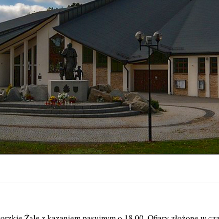
Gorzkie Żale z kazaniem pasyjnym o 18.00. Ofiary złożone w cz