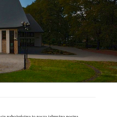
asie nabożeństwa to nasza jałmużna postna.