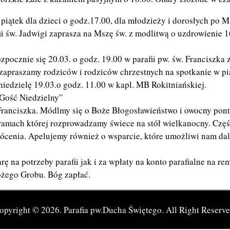
ątek dla dzieci o godz.17.00, dla młodzieży i dorosłych po M
św. Jadwigi zaprasza na Mszę św. z modlitwą o uzdrowienie 16
ocznie się 20.03. o godz. 19.00 w parafii pw. św. Franciszka
praszamy rodziców i rodziców chrzestnych na spotkanie w piąte
iedzielę 19.03.o godz. 11.00 w kapl. MB Rokitniańskiej.
„Gość Niedzielny”
 Franciszka. Módlmy się o Boże Błogosławieństwo i owocny pont
amach której rozprowadzamy świece na stół wielkanocny. Cz
rócenia. Apelujemy również o wsparcie, które umożliwi nam da
rę na potrzeby parafii jak i za wpłaty na konto parafialne na r
ożego Grobu. Bóg zapłać.
opyright © 2026.
Parafia pw.Ducha Świętego.
All Right Reserve