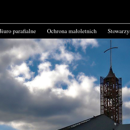
Biuro parafialne
Ochrona małoletnich
Stowarzy