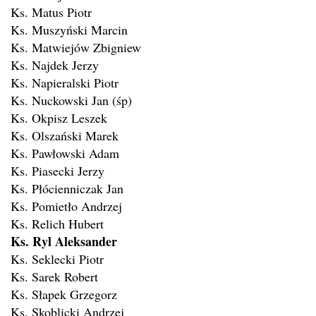
Ks. Matus Piotr
Ks. Muszyński Marcin
Ks. Matwiejów Zbigniew
Ks. Najdek Jerzy
Ks. Napieralski Piotr
Ks. Nuckowski Jan (śp)
Ks. Okpisz Leszek
Ks. Olszański Marek
Ks. Pawłowski Adam
Ks. Piasecki Jerzy
Ks. Płócienniczak Jan
Ks. Pomietło Andrzej
Ks. Relich Hubert
Ks. Ryl Aleksander
Ks. Seklecki Piotr
Ks. Sarek Robert
Ks. Słapek Grzegorz
Ks. Skoblicki Andrzej