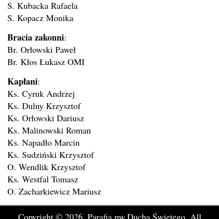
S. Kubacka Rafaela
S. Kopacz Monika
Bracia zakonni
:
Br. Orłowski Paweł
Br. Kłos Łukasz OMI
Kapłani
:
Ks. Cyruk Andrzej
Ks. Dulny Krzysztof
Ks. Orłowski Dariusz
Ks. Malinowski Roman
Ks. Napadło Marcin
Ks. Sudziński Krzysztof
O. Wendlik Krzysztof
Ks. Westfal Tomasz
O. Zacharkiewicz Mariusz
Copyright © 2026.
Parafia pw.Ducha Świętego.
All