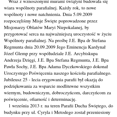
Wraz z wznoszonymi murami świątyni budowała się
wiara wspólnoty parafialnej. Każdy rok, to nowe
wspólnoty i nowe natchnienia. Dnia 5.09.2009
rozpoczęliśmy Misje Święte poprowadzone przez
Misjonarzy Oblatów Maryi Niepokalanej, by
przygotować serca na najważniejszą uroczystość w życiu
Wspólnoty parafialnej. Na prośbę J.E. Bpa dr Stefana
Regmunta dnia 20.09.2009 Jego Eminencja Kardynał
Józef Glemp przy współudziale J.E. Arcybiskupa
Andrzeja Dzięgi, J.E. Bpa Stefana Regmunta, J.E. Bpa
Pawła Sochy, J.E. Bpa Adama Dyczkowskiego dokonał
Uroczystego Poświęcenia naszego kościoła parafialnego.
Jubileusz 25 - lecia erygowania parafii był okazją do
podziękowania za wsparcie modlitewne wszystkim
wiernym, budowniczym, dobroczyńcom, darczyńcom za
poświęcenie, ofiarność i determinację.
1 września 2013 r. na teren Parafii Ducha Świętego, do
budynku przy ul. Cyryla i Metodego został przeniesiony