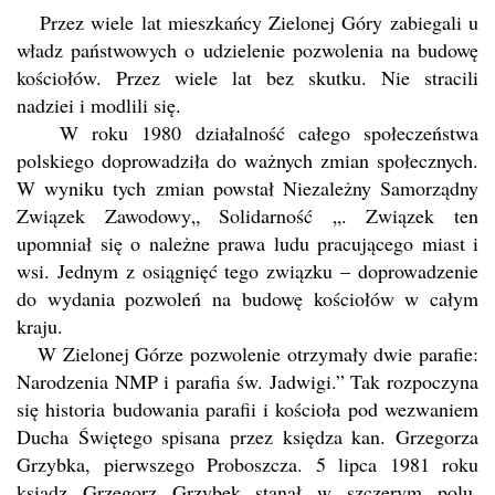
Przez wiele lat mieszkańcy Zielonej Góry zabiegali u
władz państwowych o udzielenie pozwolenia na budowę
kościołów. Przez wiele lat bez skutku. Nie stracili
nadziei i modlili się.
W roku 1980 działalność całego społeczeństwa
polskiego doprowadziła do ważnych zmian społecznych.
W wyniku tych zmian powstał Niezależny Samorządny
Związek Zawodowy„ Solidarność „. Związek ten
upomniał się o należne prawa ludu pracującego miast i
wsi. Jednym z osiągnięć tego związku – doprowadzenie
do wydania pozwoleń na budowę kościołów w całym
kraju.
W Zielonej Górze pozwolenie otrzymały dwie parafie:
Narodzenia NMP i parafia św. Jadwigi.” Tak rozpoczyna
się historia budowania parafii i kościoła pod wezwaniem
Ducha Świętego spisana przez księdza kan. Grzegorza
Grzybka, pierwszego Proboszcza. 5 lipca 1981 roku
ksiądz Grzegorz Grzybek stanął w szczerym polu,