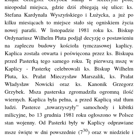
nieopodal miejsca, gdzie dziś zbiegają się ulice: ks.
Stefana Kardynała Wyszyńskiego i Łużycka, a już po
kilku miesiącach to miejsce stało się ogniskiem życia
nowej parafii. W listopadzie 1981 roku ks. Biskup
Ordynariusz Wilhelm Pluta podjął decyzję o postawieniu
na zapleczu budowy kościoła tymczasowej kaplicy.
Kaplica została otwarta i poświęcona przez ks. Biskupa
przed Pasterką tego samego roku. Tę pierwszą mszę w
Kaplicy - Pasterkę celebrowali ks. Biskup Wilhelm
Pluta, ks. Prałat Mieczysław Marszalik, ks. Prałat
Władysław Nowicki oraz ks. Kanonik Grzegorz
Grzybek. Msza pasterska zgromadziła ogromną ilość
wiernych. Kaplica była pełna, a przed Kaplicą stał tłum
ludzi. Pasterce „towarzyszyły” samochody i kibitki
milicyjne, bo 13 grudnia 1981 roku ogłoszono w Polsce
stan wojenny. Od Pasterki były w Kaplicy odprawiane
30
msze święte w dni powszednie (7
) oraz w niedziele i