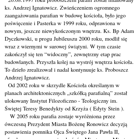
ks. Andrzej Ignatowicz. Zwieńczeniem ogromnego
zaangażowania parafian w budowę kościoła, było jego
poświęcenie i Pasterka w 1999 roku, odprawiona w
nowym, jeszcze niewykończonym wnętrzu. Ks. Bp Adam
Dyczkowski, u progu Jubileuszu 2000 roku, modlił się
wraz z wiernymi w surowej świątyni. W tym czasie
zakończył się ten “widoczny”, zewnętrzny etap prac
budowlanych. Przyszła kolej na wystrój wnętrza kościoła.
To dzieło zrealizował i nadal kontynuuje ks. Proboszcz
Andrzej Ignatowicz.
Od 2002 roku w skrzydle Kościoła określanym w
planach architektonicznych „szkółką parafialną” został
ulokowany Instytut Filozoficzno - Teologiczny im.
Świętej Teresy Benedykty od Krzyża ( Edyty Stein ).
W 2005 roku parafia zostaje wyróżniona przez
ówczesną Prezydent Miasta Bożenę Ronowicz decyzją
postawienia pomnika Ojca Świętego Jana Pawła II,