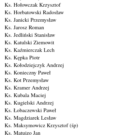
Ks. Hołowczak Krzysztof
Ks. Horbatowski Radosław
Ks. Janicki Przemysław
Ks. Jarosz Roman
Ks. Jedliński Stanisław
Ks. Katulski Ziemowit
Ks. Kaźmierczak Lech
Ks. Kępka Piotr
Ks. Kołodziejczyk Andrzej
Ks. Konieczny Paweł
Ks. Kot Przemysław
Ks. Kramer Andrzej
Ks. Kubala Maciej
Ks. Kugielski Andrzej
Ks. Łobaczewski Paweł
Ks. Magdziarek Lesław
Ks. Maksymowicz Krzysztof (śp)
Ks. Matujzo Jan