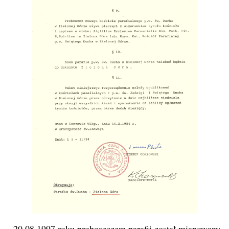
20.08.1997 roku proboszczem parafii został mianowany