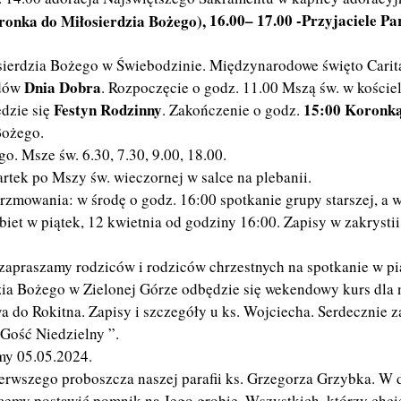
16.00– 17.00
-Przyjaciele Par
ronka do Miłosierdzia Bożego),
rdzia Bożego w Świebodzinie. Międzynarodowe święto Caritas
Dnia Dobra
odów
. Rozpoczęcie o godz. 11.00 Mszą św. w kości
Festyn Rodzinny
15:00 Koronką
ędzie się
. Zakończenie o godz.
Bożego.
o. Msze św. 6.30, 7.30, 9.00, 18.00.
artek po Mszy św. wieczornej w salce na plebanii.
mowania: w środę o godz. 16:00 spotkanie grupy starszej, a w
biet w piątek, 12 kwietnia od godziny 16:00. Zapisy w zakryst
praszamy rodziców i rodziców chrzestnych na spotkanie w piąte
ia Bożego w Zielonej Górze odbędzie się wekendowy kurs dla 
 do Rokitna. Zapisy i szczegóły u ks. Wojciecha. Serdecznie 
Gość Niedzielny ”.
my 05.05.2024.
ierwszego proboszcza naszej parafii ks. Grzegorza Grzybka. W 
hcemy postawić pomnik na Jego grobie. Wszystkich, którzy chc