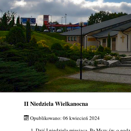
II Niedziela Wielkanocna
Opublikowano: 06 kwiecień 2024
Dziś I niedziela miesiąca. Po Mszy św. o god