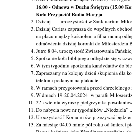
16.00 - Odnowa w Duchu Świętym (15.00 Ko
Koło Przyjaciół Radia Maryja
Dzisiaj uroczystości w Sanktuarium Miłosie
Dzisiaj Caritas zaprasza do wspólnych obch
na placu między kościołem a filharmonią odb
odmówienia dzisiaj koronki do Miłosierdzia 
Jutro 8.04. uroczystość Zwiastowania Pańskieg
Spotkanie koła biblijnego odbędzie się w czw
W tym tygodniu spotkania kandydatów do bierz
Zapraszamy na kolejny dzień skupienia dla ko
telefonu podanym na plakacie.
W ramach przygotowania przed chrzcielnego za
W dniach 19-20.04.2024 w parafii Miłosierdz
27 kwietnia wyruszy pielgrzymka powołaniowa
Do nabycia nowe nr tygodników „Niedziela” „
Uroczystość I Komunii św. przeżywać będzie
Za miesiąc 04.05 minie pół roku od śmierci p
Bogu i ludziom, jako Wspólnota parafialna c