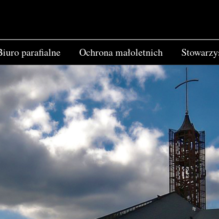
Biuro parafialne
Ochrona małoletnich
Stowarzy