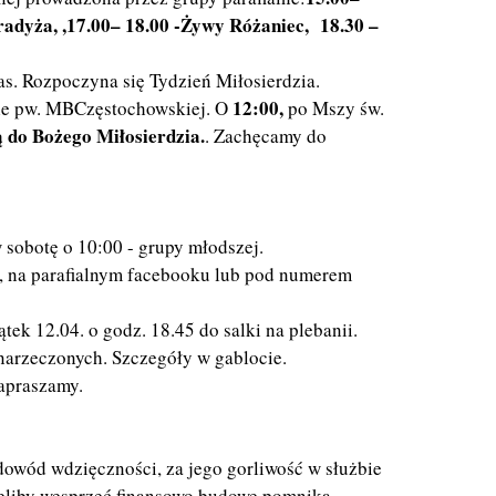
adyża, ,
17.00– 18.00
-Żywy Różaniec, 18.30 –
. Rozpoczyna się Tydzień Miłosierdzia.
12:00,
ele pw. MBCzęstochowskiej. O
po Mszy św.
 do Bożego Miłosierdzia.
. Zachęcamy do
 sobotę o 10:00 - grupy młodszej.
ii, na parafialnym facebooku lub pod numerem
k 12.04. o godz. 18.45 do salki na plebanii.
narzeczonych. Szczegóły w gablocie.
zapraszamy.
dowód wdzięczności, za jego gorliwość w służbie
ieliby wesprzeć finansowo budowę pomnika