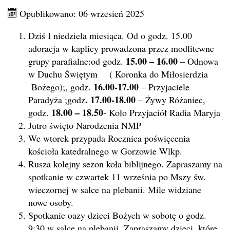
Opublikowano: 06 wrzesień 2025
Dziś I niedziela miesiąca. Od o godz. 15.00
adoracja w kaplicy prowadzona przez modlitewne
15.00 – 16.00
grupy parafialne:od godz.
– Odnowa
w Duchu Świętym ( Koronka do Miłosierdzia
16.00-17.00
Bożego);, godz.
– Przyjaciele
. 17.00-18.00
Paradyża ;godz
– Żywy Różaniec,
18.00 – 18.50
godz.
- Koło Przyjaciół Radia Maryja
Jutro święto Narodzenia NMP
We wtorek przypada Rocznica poświęcenia
kościoła katedralnego w Gorzowie Wlkp.
Rusza kolejny sezon koła biblijnego. Zapraszamy na
spotkanie w czwartek 11 września po Mszy św.
wieczornej w salce na plebanii. Mile widziane
nowe osoby.
Spotkanie oazy dzieci Bożych w sobotę o godz.
9:30 w salce na plebanii. Zapraszamy dzieci, które