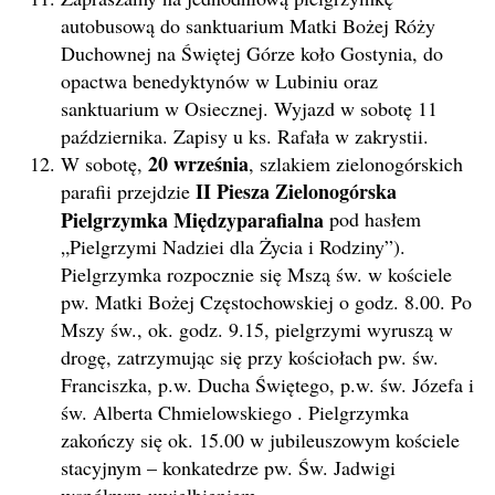
autobusową do sanktuarium Matki Bożej Róży
Duchownej na Świętej Górze koło Gostynia, do
opactwa benedyktynów w Lubiniu oraz
sanktuarium w Osiecznej. Wyjazd w sobotę 11
października. Zapisy u ks. Rafała w zakrystii.
20 września
W sobotę,
, szlakiem zielonogórskich
II Piesza Zielonogórska
parafii przejdzie
Pielgrzymka Międzyparafialna
pod hasłem
„Pielgrzymi Nadziei dla Życia i Rodziny”).
Pielgrzymka rozpocznie się Mszą św. w kościele
pw. Matki Bożej Częstochowskiej o godz. 8.00. Po
Mszy św., ok. godz. 9.15, pielgrzymi wyruszą w
drogę, zatrzymując się przy kościołach pw. św.
Franciszka, p.w. Ducha Świętego, p.w. św. Józefa i
św. Alberta Chmielowskiego . Pielgrzymka
zakończy się ok. 15.00 w jubileuszowym kościele
stacyjnym – konkatedrze pw. Św. Jadwigi