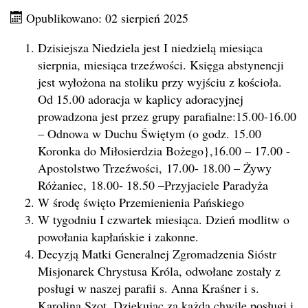
Opublikowano: 02 sierpień 2025
Dzisiejsza Niedziela jest I niedzielą miesiąca
sierpnia, miesiąca trzeźwości. Księga abstynencji
jest wyłożona na stoliku przy wyjściu z kościoła.
Od 15.00 adoracja w kaplicy adoracyjnej
prowadzona jest przez grupy parafialne:15.00-16.00
– Odnowa w Duchu Świętym (o godz. 15.00
Koronka do Miłosierdzia Bożego},16.00 – 17.00 -
Apostolstwo Trzeźwości, 17.00- 18.00 – Żywy
Różaniec, 18.00- 18.50 –Przyjaciele Paradyża
W środę święto Przemienienia Pańskiego
W tygodniu I czwartek miesiąca. Dzień modlitw o
powołania kapłańskie i zakonne.
Decyzją Matki Generalnej Zgromadzenia Sióstr
Misjonarek Chrystusa Króla, odwołane zostały z
posługi w naszej parafii s. Anna Kraśner i s.
Karolina Szot. Dziękując za każdą chwilę posługi i