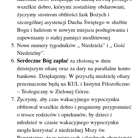
wszelkie dobro, którymi zostaliśmy obdarowani,
życzymy siostrom obfitości łask Bożych i
szczególnej asystencji Ducha Świętego w służbie
Bogu i ludziom w nowym miejscu posługiwania i
zapewniamy o stałej pamięci modlitewnej.
Nowe numery tygodników „ Niedziela” i „ Gość
Niedzielny”.
Serdeczne Bóg zapłać
za złożoną w dniu
dzisiejszym ofiarę oraz za dary na parafialne konto
bankowe. Dziękujemy. W przyszłą niedzielę ofiary
przeznaczone będą na KUL i Instytut Filozoficzno
– Teologiczny w Zielonej Górze.
Życzymy, aby czas wakacyjnego wypoczynku
obfitował wszelkie dobro i pragniemy przypomnieć
o trosce rodziców i opiekunów, by dzieci i
młodzież w czasie wakacyjnego wypoczynku
mogła korzystać z niedzielnej Mszy św.
Pamiętajmy, że w miejscach sakralnych obowiązuje