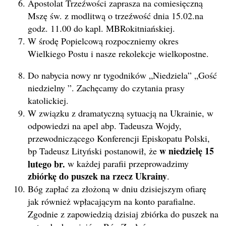
Apostolat Trzeźwości zaprasza na comiesięczną
Mszę św. z modlitwą o trzeźwość dnia 15.02.na
godz. 11.00 do kapl. MBRokitniańskiej.
W środę Popielcową rozpoczniemy okres
Wielkiego Postu i nasze rekolekcje wielkopostne.
Do nabycia nowy nr tygodników „Niedziela” „Gość
niedzielny ”. Zachęcamy do czytania prasy
katolickiej.
W związku z dramatyczną sytuacją na Ukrainie, w
odpowiedzi na apel abp. Tadeusza Wojdy,
przewodniczącego Konferencji Episkopatu Polski,
w niedzielę 15
bp Tadeusz Lityński postanowił, że
lutego br.
w każdej parafii przeprowadzimy
zbiórkę do puszek na rzecz Ukrainy
.
Bóg zapłać za złożoną w dniu dzisiejszym ofiarę
jak również wpłacającym na konto parafialne.
Zgodnie z zapowiedzią dzisiaj zbiórka do puszek na