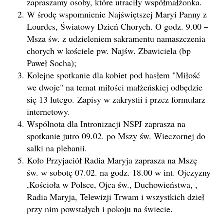
zapraszamy osoby, które utraciły współmałżonka.
W środę wspomnienie Najświętszej Maryi Panny z
Lourdes, Światowy Dzień Chorych. O godz. 9.00 –
Msza św. z udzieleniem sakramentu namaszczenia
chorych w kościele pw. Najśw. Zbawiciela (bp
Paweł Socha);
Kolejne spotkanie dla kobiet pod hasłem "Miłość
we dwoje" na temat miłości małżeńskiej odbędzie
się 13 lutego. Zapisy w zakrystii i przez formularz
internetowy.
Wspólnota dla Intronizacji NSPJ zaprasza na
spotkanie jutro 09.02. po Mszy św. Wieczornej do
salki na plebanii.
Koło Przyjaciół Radia Maryja zaprasza na Mszę
św. w sobotę 07.02. na godz. 18.00 w int. Ojczyzny
,Kościoła w Polsce, Ojca św., Duchowieństwa, ,
Radia Maryja, Telewizji Trwam i wszystkich dzieł
przy nim powstałych i pokoju na świecie.