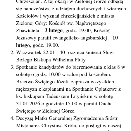
Chrześcijan. Z tej okazji w Zielonej Górze odbędą
się nabożeństwa z udziałem duchownych i wiernych
Kościołów i wyznań chrześcijańskich z miasta
Zielonej Góry: Kościół pw. Najświętszego
3 lutego
Zbawiciela –
, godz. 19.00, Kościół
10
Jezusowy parafii ewangelicko-augsburskiej –
lutego
, godz. 19.00.
W czwartek 22.01 - 40 rocznica śmierci Sługi
Bożego Biskupa Wilhelma Pluty
Spotkanie kandydatów do bierzmowania z klas 8 w
sobotę o godz. 10:00 w salce pod kościołem.
Bractwo Świętego Józefa zaprasza wszystkich
mężczyzn z kapłanami na Spotkanie Opłatkowe z
ks. biskupem Tadeuszem Lityńskim w sobotę
31.01.2026 o godzinie 15.00 w parafii Ducha
Świętego w Zielonej Górze.
Decyzją Matki Generalnej Zgromadzenia Sióstr
Misjonarek Chrystusa Króla, do posługi w naszej