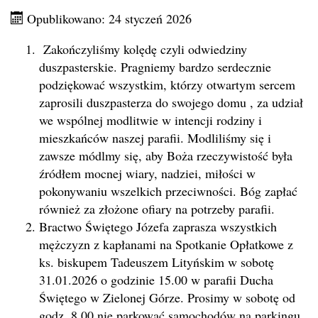
Opublikowano: 24 styczeń 2026
Zakończyliśmy kolędę czyli odwiedziny
duszpasterskie. Pragniemy bardzo serdecznie
podziękować wszystkim, którzy otwartym sercem
zaprosili duszpasterza do swojego domu , za udział
we wspólnej modlitwie w intencji rodziny i
mieszkańców naszej parafii. Modliliśmy się i
zawsze módlmy się, aby Boża rzeczywistość była
źródłem mocnej wiary, nadziei, miłości w
pokonywaniu wszelkich przeciwności. Bóg zapłać
również za złożone ofiary na potrzeby parafii.
Bractwo Świętego Józefa zaprasza wszystkich
mężczyzn z kapłanami na Spotkanie Opłatkowe z
ks. biskupem Tadeuszem Lityńskim w sobotę
31.01.2026 o godzinie 15.00 w parafii Ducha
Świętego w Zielonej Górze. Prosimy w sobotę od
godz. 8.00 nie parkować samochodów na parkingu