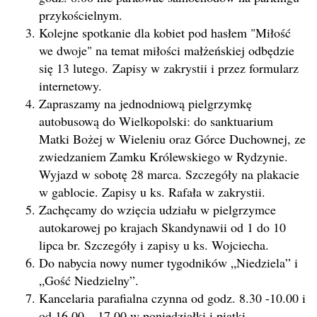
przykościelnym.
Kolejne spotkanie dla kobiet pod hasłem "Miłość
we dwoje" na temat miłości małżeńskiej odbędzie
się 13 lutego. Zapisy w zakrystii i przez formularz
internetowy.
Zapraszamy na jednodniową pielgrzymkę
autobusową do Wielkopolski: do sanktuarium
Matki Bożej w Wieleniu oraz Górce Duchownej, ze
zwiedzaniem Zamku Królewskiego w Rydzynie.
Wyjazd w sobotę 28 marca. Szczegóły na plakacie
w gablocie. Zapisy u ks. Rafała w zakrystii.
Zachęcamy do wzięcia udziału w pielgrzymce
autokarowej po krajach Skandynawii od 1 do 10
lipca br. Szczegóły i zapisy u ks. Wojciecha.
Do nabycia nowy numer tygodników „Niedziela” i
„Gość Niedzielny”.
Kancelaria parafialna czynna od godz. 8.30 -10.00 i
od 16.00 – 17.00 w poniedziałki i piątki.