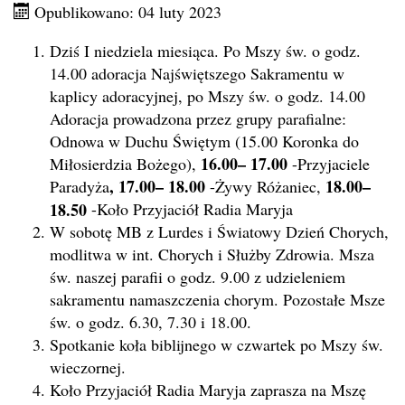
Opublikowano: 04 luty 2023
Dziś I niedziela miesiąca. Po Mszy św. o godz.
14.00 adoracja Najświętszego Sakramentu w
kaplicy adoracyjnej, po Mszy św. o godz. 14.00
Adoracja prowadzona przez grupy parafialne:
Odnowa w Duchu Świętym (15.00 Koronka do
16.00– 17.00
Miłosierdzia Bożego),
-Przyjaciele
,
17.00– 18.00
18.00–
Paradyża
-Żywy Różaniec,
18.50
-Koło Przyjaciół Radia Maryja
W sobotę MB z Lurdes i Światowy Dzień Chorych,
modlitwa w int. Chorych i Służby Zdrowia. Msza
św. naszej parafii o godz. 9.00 z udzieleniem
sakramentu namaszczenia chorym. Pozostałe Msze
św. o godz. 6.30, 7.30 i 18.00.
Spotkanie koła biblijnego w czwartek po Mszy św.
wieczornej.
Koło Przyjaciół Radia Maryja zaprasza na Mszę